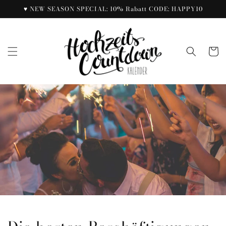
Direkt
♥ NEW SEASON SPECIAL: 10% Rabatt CODE: HAPPY10
zum
Inhalt
Warenko