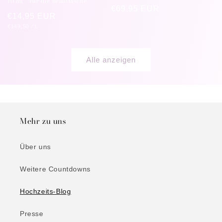
10 ml - Für die Brauttasche
Normaler
€69,95 EUR
Normaler
€14,95 EUR
Preis
GRUNDPREIS
PRO
€149,50
/
L
Preis
Alle anzeigen
Mehr zu uns
Über uns
Weitere Countdowns
Hochzeits-Blog
Presse